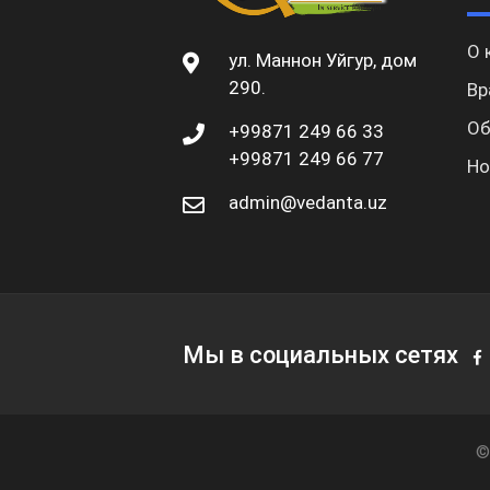
О 
ул. Маннон Уйгур, дом
290.
Вр
Об
+99871 249 66 33
+99871 249 66 77
Но
admin@vedanta.uz
Мы в социальных сетях
©